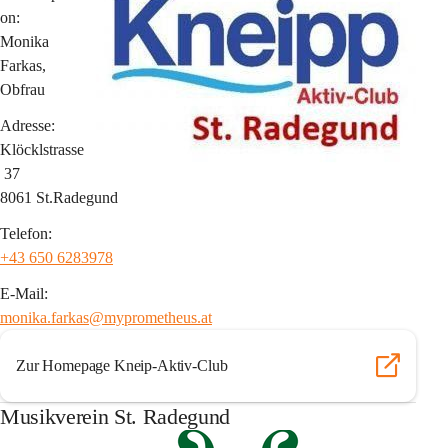
on:
Monika 
Farkas, 
Obfrau
Adresse:
Klöcklstrasse
 37
8061 St.Radegund
Telefon:
+43 650 6283978
E-Mail:
monika.farkas@myprometheus.at
Zur Homepage Kneip-Aktiv-Club
Musikverein St. Radegund