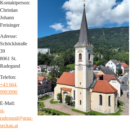
Kontaktperson:
Christian 
Johann 
Freisinger
Adresse:
Schöcklstraße 
39 
8061 St. 
Radegund
Telefon:
+43 664 
9993990
E-Mail:
st-
radegund@graz-
seckau.at