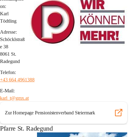
on:
Karl 
Tödtling
Adresse:
Schöcklstraß
e 38
8061 St. 
Radegund
Telefon:
+43 664 4961388
E-Mail:
karl_t@gmx.at
Zur Homepage Pensionistenverband Steiermark
Pfarre St. Radegund