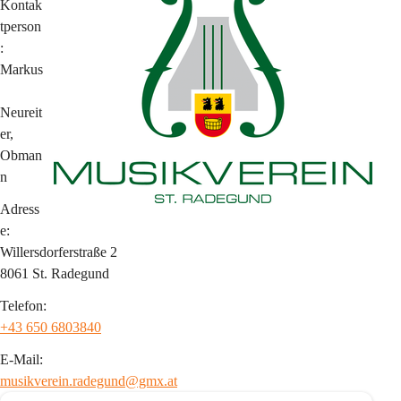
Kontak
tperson
:
Markus
Neureit
er, 
Obman
n
Adress
e:
Willersdorferstraße 2
8061 St. Radegund
Telefon:
+43 650 6803840
E-Mail:
musikverein.radegund@gmx.at