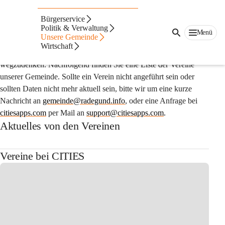
Auf dieser Seite
Bürgerservice
Unsere Vereine
Politik & Verwaltung
Menü
Unsere Gemeinde
Wirtschaft
Vereine sind aus dem öffentlichen Leben nicht mehr 
wegzudenken. Nachfolgend finden Sie eine Liste der Vereine 
unserer Gemeinde. Sollte ein Verein nicht angeführt sein oder 
sollten Daten nicht mehr aktuell sein, bitte wir um eine kurze 
Nachricht an 
gemeinde@radegund.info
, 
oder eine Anfrage bei
citiesapps.com
 per Mail an 
support@citiesapps.com
.
Aktuelles von den Vereinen
Vereine bei CITIES