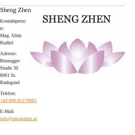
Sheng Zhen
Kontaktperso
n:
Mag. Alida 
Rudlof
Adresse:
Rinnegger 
Straße 30
8061 St. 
Radegund
Telefon:
+43 699 81279983
E-Mail:
info@shengzhen.at