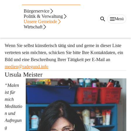
Kunst & Kultur
Bürgerservice
Politik & Verwaltung
Menü
Hier finden Sie Informationen über Künstlerinnen, Künstler und 
Unsere Gemeinde
Wirtschaft
Kulturschaffende, die in unserer Gemeinde wohnen und tätig 
sind oder unserem Ort besonders verbunden sind.
Wenn Sie selbst künstlerisch tätig sind und gerne in dieser Liste 
vertreten sein möchten, schicken Sie bitte Ihre Kontaktdaten, ein 
Bild und eine Beschreibung Ihrer Tätigkeit per E-Mail an 
medien@radegund.info
Ursula Meister
“Malen 
ist für 
mich 
Meditatio
n und 
Aufregun
g 