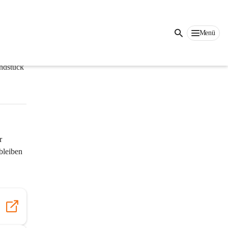
Auf dieser Seite
Menü
ndstück 
r 
bleiben 