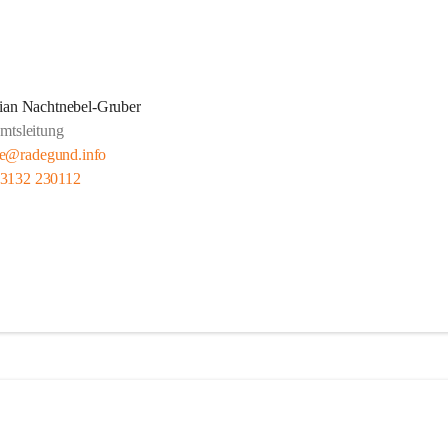
ian Nachtnebel-Gruber
mtsleitung
e@radegund.info
 3132 230112