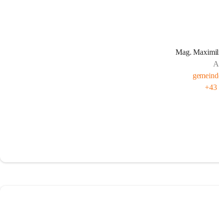
Mag. Maximil
A
gemeind
+43