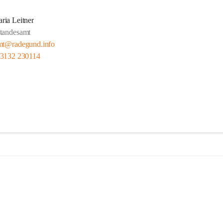
ria Leitner
tandesamt
mt@radegund.info
 3132 230114