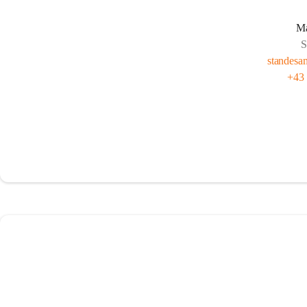
Ma
S
standesa
+43