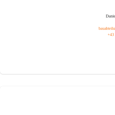
Dani
bauabteil
+43