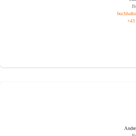
B
buchhalt
+43
Andre
B