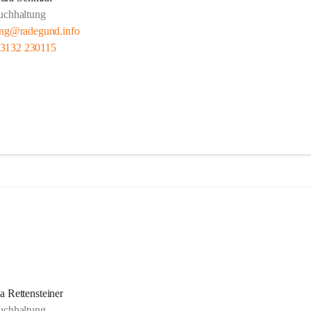
uchhaltung
ung@radegund.info
 3132 230115
a Rettensteiner
uchhaltung