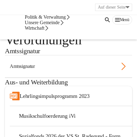
Auf dieser Seite
Bürgerservice
Politik & Verwaltung
Menü
Förderungen &
Unsere Gemeinde
Wirtschaft
Verordnungen
Amtssignatur
Amtssignatur
Aus- und Weiterbildung
Lehrlingsimpulsprogramm 2023
Musikschulfoerderung iVi
Sozialfonds 2026 der VS St. Radegund - Formular