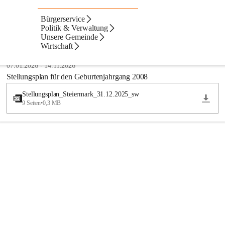
Bürgerservice
Amtstafel
Artikel
Navigation
Tex
Beste Resultate
Politik & Verwaltung
Unsere Gemeinde
Suchergebnisse
Suchergebnisse:
Wirtschaft
1
Kundmachung
07.01.2026
-
14.11.2026
Stellungsplan für den Geburtenjahrgang 2008
Stellungsplan_Steiermark_31.12.2025_sw
9 Seiten
•
0,3 MB